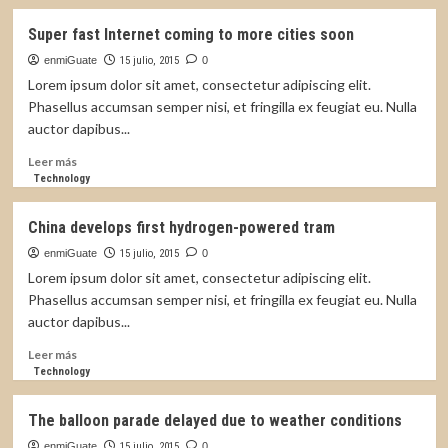
Super fast Internet coming to more cities soon
enmiGuate
15 julio, 2015
0
Lorem ipsum dolor sit amet, consectetur adipiscing elit.
Phasellus accumsan semper nisi, et fringilla ex feugiat eu. Nulla
auctor dapibus...
Leer
Leer más
más
Technology
sobre
Super
China develops first hydrogen-powered tram
fast
Internet
enmiGuate
15 julio, 2015
0
coming
Lorem ipsum dolor sit amet, consectetur adipiscing elit.
to
Phasellus accumsan semper nisi, et fringilla ex feugiat eu. Nulla
more
auctor dapibus...
cities
soon
Leer
Leer más
más
Technology
sobre
China
The balloon parade delayed due to weather conditions
develops
first
enmiGuate
15 julio, 2015
0