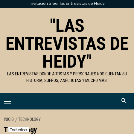
Saltar
Invitación a leer las entrevistas de Heidy
al
"LAS
contenido
ENTREVISTAS DE
HEIDY"
LAS ENTREVISTAS DONDE ARTISTAS Y PERSONAJES NOS CUENTAN SU
HISTORIA, SUEÑOS, ANÉCDOTAS Y MUCHO MÁS.
Menú
primario
INICIO
TECHNOLOGY
Technology
Technology