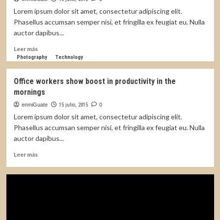
hydrogen-
Lorem ipsum dolor sit amet, consectetur adipiscing elit.
powered
Phasellus accumsan semper nisi, et fringilla ex feugiat eu. Nulla
tram
auctor dapibus...
Leer
Leer más
más
Photography
Technology
sobre
The
Office workers show boost in productivity in the
balloon
mornings
parade
delayed
enmiGuate
15 julio, 2015
0
due
Lorem ipsum dolor sit amet, consectetur adipiscing elit.
to
Phasellus accumsan semper nisi, et fringilla ex feugiat eu. Nulla
weather
auctor dapibus...
conditions
Leer
Leer más
más
sobre
Office
workers
show
boost
in