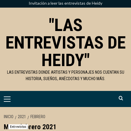
Saltar
Invitación a leer las entrevistas de Heidy
al
"LAS
contenido
ENTREVISTAS DE
HEIDY"
LAS ENTREVISTAS DONDE ARTISTAS Y PERSONAJES NOS CUENTAN SU
HISTORIA, SUEÑOS, ANÉCDOTAS Y MUCHO MÁS.
Menú
primario
INICIO
2021
FEBRERO
Mes:
febrero 2021
Entrevistas