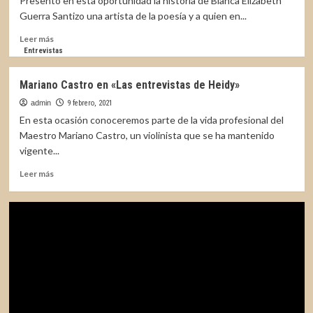
Presento en esta oportunidad la historia de Blanca Elizabeth
entrevistas
Guerra Santizo una artista de la poesía y a quien en...
de
Heidy»
Leer
Leer más
más
Entrevistas
sobre
Sissy
Mariano Castro en «Las entrevistas de Heidy»
Guerra
en
admin
9 febrero, 2021
«Las
En esta ocasión conoceremos parte de la vida profesional del
entrevistas
Maestro Mariano Castro, un violinista que se ha mantenido
de
vigente...
Heidy»
Leer
Leer más
más
sobre
Mariano
Castro
en
«Las
entrevistas
de
Heidy»