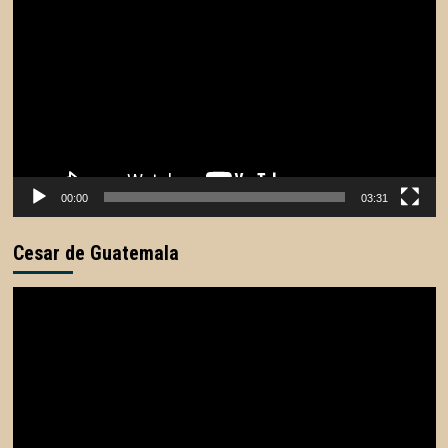
de
vídeo
00:00
03:31
Cesar de Guatemala
Reproductor
de
vídeo