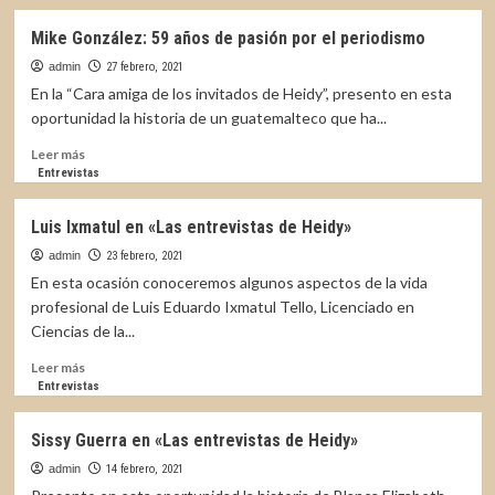
Mike González: 59 años de pasión por el periodismo
admin
27 febrero, 2021
En la “Cara amiga de los invitados de Heidy”, presento en esta
oportunidad la historia de un guatemalteco que ha...
Leer
Leer más
más
Entrevistas
sobre
Mike
Luis Ixmatul en «Las entrevistas de Heidy»
González:
59
admin
23 febrero, 2021
años
En esta ocasión conoceremos algunos aspectos de la vida
de
profesional de Luis Eduardo Ixmatul Tello, Licenciado en
pasión
Ciencias de la...
por
el
Leer
Leer más
periodismo
más
Entrevistas
sobre
Luis
Sissy Guerra en «Las entrevistas de Heidy»
Ixmatul
en
admin
14 febrero, 2021
«Las