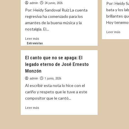
Por: Heidy S
admin
24 junio, 2026
bata y los l
Por: Heidy Sandoval Ruiz La cuenta
brillantes q
regresiva ha comenzado para los
Hoy tenemos
amantes de la buena música y la
nostalgia. El...
Leer
Leer más
más
Leer
Leer más
sobr
más
Entrevistas
Paula
sobre
Caste
Carlos
El canto que no se apaga: El
con
Cuéllar
legado eterno de José Ernesto
estil
«Eternamente
inspi
Monzón
Romántico»:
y
Un
admin
1 junio, 2026
huma
viaje
Al escribir esta nota lo hice con el
por
cariño y respeto que le tuve a este
los
compositor que le cantó...
grandes
de
Leer
Leer más
la
más
balada
sobre
El
canto