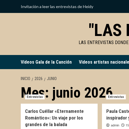
Saltar
Invitación a leer las entrevistas de Heidy
al
contenido
"LAS 
LAS ENTREVISTAS DONDE
Videos Gala de la Canción
Videos artistas nacional
INICIO
2026
JUNIO
Mes:
junio 2026
Entrevistas
Entrevistas
Carlos Cuéllar «Eternamente
Paula Caste
Romántico»: Un viaje por los
inspirador
grandes de la balada
admin
15