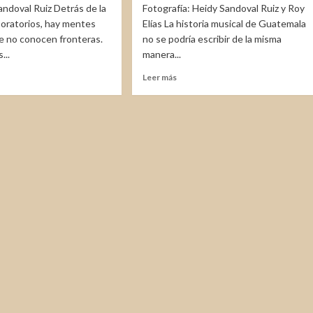
andoval Ruiz Detrás de la
Fotografía: Heidy Sandoval Ruiz y Roy
aboratorios, hay mentes
Elías La historia musical de Guatemala
ue no conocen fronteras.
no se podría escribir de la misma
...
manera...
Leer
Leer más
más
e
sobre
Herman
llanos:
May:
Una
o
voz
rador
inolvidable
que
no
hoy
necesita
de
nuestro
eco