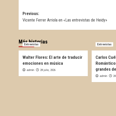
Navegación
Previous:
Vicente Ferrer Arriola en «Las entrevistas de Heidy»
de
entradas
Más historias
Entrevistas
Entrevistas
Walter Flores: El arte de traducir
Carlos Cué
emociones en música
Romántico»
grandes de
admin
28 julio, 2026
admin
24