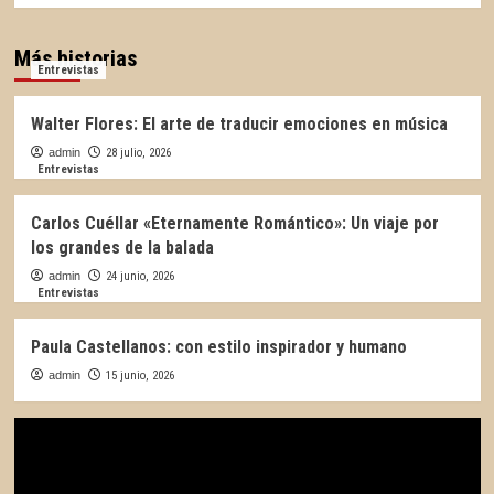
Más historias
Entrevistas
Walter Flores: El arte de traducir emociones en música
admin
28 julio, 2026
Entrevistas
Carlos Cuéllar «Eternamente Romántico»: Un viaje por
los grandes de la balada
admin
24 junio, 2026
Entrevistas
Paula Castellanos: con estilo inspirador y humano
admin
15 junio, 2026